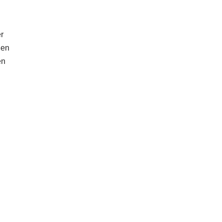
r
hen
en