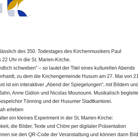
ässlich des 350. Todestages des Kirchenmusikers Paul
22 Uhr in die St. Marien-Kirche.
ndlich schweben” – so lautet der Titel eines kulturellen Abends
erhardt, zu dem die Kirchengemeinde Husum am 27. Mai von 2
ant ist ein interaktiver „Abend der Spiegelungen“, mit Bildern un
 Jahn, Anne Gidion und Nicolas Mounoumi. Musikalisch begleite
ospelchor Tönning und der Husumer Stadtkantorei.
nah erleben
lter ein kleines Experiment in der St. Marien-Kirche:
t, die Bilder, Texte und Chöre per digitaler Präsentation
annen sie den QR-Code der Veranstaltung und können dann Bild