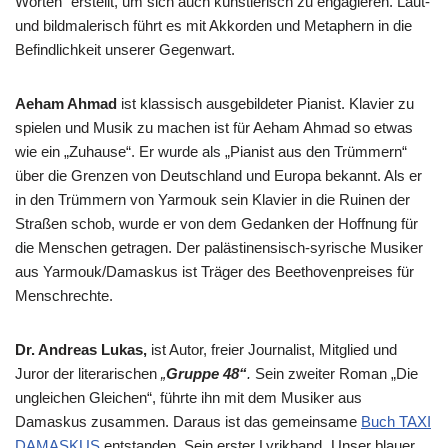
Worten“ erstellt, um sich auch künstlerisch zu engagieren. Laut-
und bildmalerisch führt es mit Akkorden und Metaphern in die
Befindlichkeit unserer Gegenwart.
Aeham Ahmad
ist klassisch ausgebildeter Pianist. Klavier zu
spielen und Musik zu machen ist für Aeham Ahmad so etwas
wie ein „Zuhause“. Er wurde als „Pianist aus den Trümmern“
über die Grenzen von Deutschland und Europa bekannt. Als er
in den Trümmern von Yarmouk sein Klavier in die Ruinen der
Straßen schob, wurde er von dem Gedanken der Hoffnung für
die Menschen getragen. Der palästinensisch-syrische Musiker
aus Yarmouk/Damaskus ist Träger des Beethovenpreises für
Menschrechte.
Dr. Andreas Lukas,
ist Autor, freier Journalist, Mitglied und
Juror der literarischen
„
Gruppe 48“
.
Sein zweiter Roman „Die
ungleichen Gleichen“, führte ihn mit dem Musiker aus
Damaskus zusammen. Daraus ist das gemeinsame
Buch TAXI
DAMASKUS
entstanden. Sein erster Lyrikband „Unser blauer