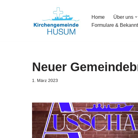
Home
Über uns
Zum
Formulare & Bekann
Inhalt
springen
Neuer Gemeindebr
1. März 2023