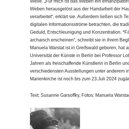
Weile. „Für mich ist das Weben ein emanzipatoris
Weben herausgelöst aus der Handarbeit der Hau
verarbeitet“, erklärt sie. Außerdem ließen sich 
digitalen Informationsströme betrachten, die tra
Geduld, Entschleunigung und Konzentration. *Fäh
archaisch erscheinen“, schreibt sie in ihrem Begl
Manuela Warstat ist in Greifswald geboren, hat
Universität der Künste in Berlin bei Professor Lo
Jahren als freischaffende Künstlerin in Berlin un
verschiedensten Ausstellungen unter anderem in 
Marienkirche ist noch bis zum 23.Juli 2024 zugän
Text: Susanne Garsoffky, Fotos: Manuela Wars