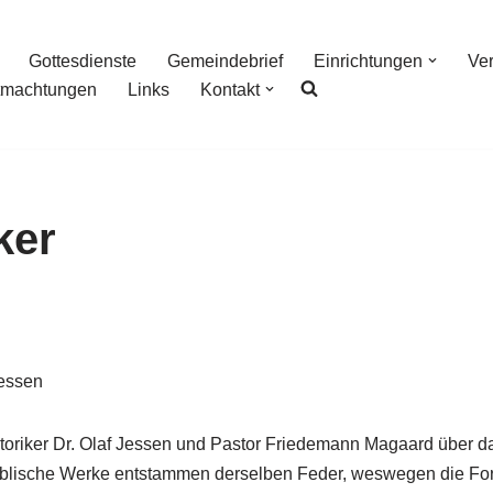
Gottesdienste
Gemeindebrief
Einrichtungen
Ve
tmachtungen
Links
Kontakt
ker
Jessen
oriker Dr. Olaf Jessen und Pastor Friedemann Magaard über das
biblische Werke entstammen derselben Feder, weswegen die F